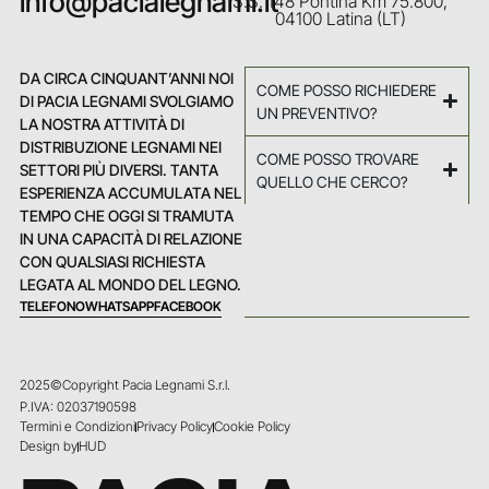
info@pacialegnami.it
S.S. 148 Pontina Km 75.800,
04100 Latina (LT)
DA CIRCA CINQUANT’ANNI NOI
COME POSSO RICHIEDERE
DI PACIA LEGNAMI SVOLGIAMO
UN PREVENTIVO?
LA NOSTRA ATTIVITÀ DI
DISTRIBUZIONE LEGNAMI NEI
COME POSSO TROVARE
SETTORI PIÙ DIVERSI. TANTA
QUELLO CHE CERCO?
ESPERIENZA ACCUMULATA NEL
TEMPO CHE OGGI SI TRAMUTA
IN UNA CAPACITÀ DI RELAZIONE
CON QUALSIASI RICHIESTA
LEGATA AL MONDO DEL LEGNO.
TELEFONO
WHATSAPP
FACEBOOK
2025©Copyright Pacia Legnami S.r.l.
P.IVA: 02037190598
Termini e Condizioni
Privacy Policy
Cookie Policy
Design by
HUD