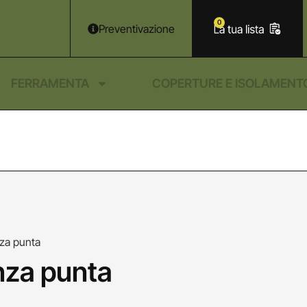
0
Preventivazione
FERRAMENTA
COPERTURE E ISOLAMENT
nza punta
enza punta