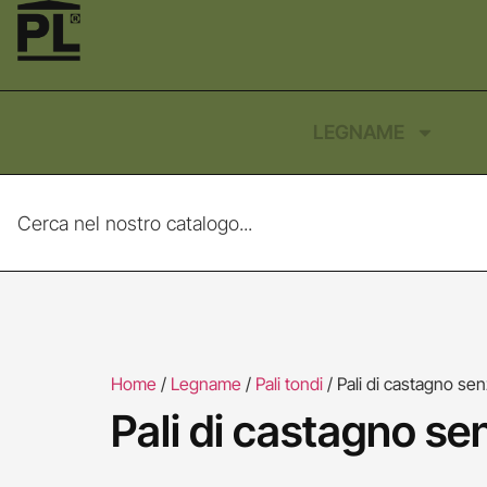
LEGNAME
Home
/
Legname
/
Pali tondi
/ Pali di castagno se
Pali di castagno s