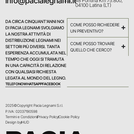
info@pacialegnami.it
S.S. 148 Pontina Km 75.800,
04100 Latina (LT)
DA CIRCA CINQUANT’ANNI NOI
COME POSSO RICHIEDERE
DI PACIA LEGNAMI SVOLGIAMO
UN PREVENTIVO?
LA NOSTRA ATTIVITÀ DI
DISTRIBUZIONE LEGNAMI NEI
COME POSSO TROVARE
SETTORI PIÙ DIVERSI. TANTA
QUELLO CHE CERCO?
ESPERIENZA ACCUMULATA NEL
TEMPO CHE OGGI SI TRAMUTA
IN UNA CAPACITÀ DI RELAZIONE
CON QUALSIASI RICHIESTA
LEGATA AL MONDO DEL LEGNO.
TELEFONO
WHATSAPP
FACEBOOK
2025©Copyright Pacia Legnami S.r.l.
P.IVA: 02037190598
Termini e Condizioni
Privacy Policy
Cookie Policy
Design by
HUD