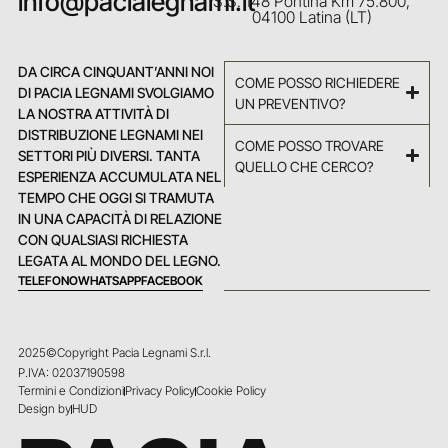
info@pacialegnami.it
S.S. 148 Pontina Km 75.800,
04100 Latina (LT)
DA CIRCA CINQUANT’ANNI NOI
COME POSSO RICHIEDERE
DI PACIA LEGNAMI SVOLGIAMO
UN PREVENTIVO?
LA NOSTRA ATTIVITÀ DI
DISTRIBUZIONE LEGNAMI NEI
COME POSSO TROVARE
SETTORI PIÙ DIVERSI. TANTA
QUELLO CHE CERCO?
ESPERIENZA ACCUMULATA NEL
TEMPO CHE OGGI SI TRAMUTA
IN UNA CAPACITÀ DI RELAZIONE
CON QUALSIASI RICHIESTA
LEGATA AL MONDO DEL LEGNO.
TELEFONO
WHATSAPP
FACEBOOK
2025©Copyright Pacia Legnami S.r.l.
P.IVA: 02037190598
Termini e Condizioni
Privacy Policy
Cookie Policy
Design by
HUD