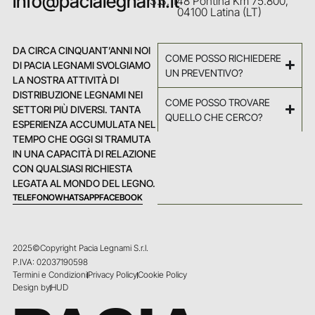
info@pacialegnami.it
S.S. 148 Pontina Km 75.800,
04100 Latina (LT)
DA CIRCA CINQUANT’ANNI NOI
COME POSSO RICHIEDERE
DI PACIA LEGNAMI SVOLGIAMO
UN PREVENTIVO?
LA NOSTRA ATTIVITÀ DI
DISTRIBUZIONE LEGNAMI NEI
COME POSSO TROVARE
SETTORI PIÙ DIVERSI. TANTA
QUELLO CHE CERCO?
ESPERIENZA ACCUMULATA NEL
TEMPO CHE OGGI SI TRAMUTA
IN UNA CAPACITÀ DI RELAZIONE
CON QUALSIASI RICHIESTA
LEGATA AL MONDO DEL LEGNO.
TELEFONO
WHATSAPP
FACEBOOK
2025©Copyright Pacia Legnami S.r.l.
P.IVA: 02037190598
Termini e Condizioni
Privacy Policy
Cookie Policy
Design by
HUD