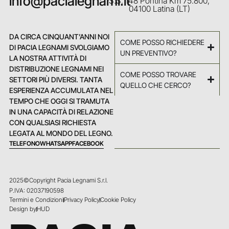
info@pacialegnami.it
S.S. 148 Pontina Km 75.800,
04100 Latina (LT)
DA CIRCA CINQUANT’ANNI NOI
COME POSSO RICHIEDERE
DI PACIA LEGNAMI SVOLGIAMO
UN PREVENTIVO?
LA NOSTRA ATTIVITÀ DI
DISTRIBUZIONE LEGNAMI NEI
COME POSSO TROVARE
SETTORI PIÙ DIVERSI. TANTA
QUELLO CHE CERCO?
ESPERIENZA ACCUMULATA NEL
TEMPO CHE OGGI SI TRAMUTA
IN UNA CAPACITÀ DI RELAZIONE
CON QUALSIASI RICHIESTA
LEGATA AL MONDO DEL LEGNO.
TELEFONO
WHATSAPP
FACEBOOK
2025©Copyright Pacia Legnami S.r.l.
P.IVA: 02037190598
Termini e Condizioni
Privacy Policy
Cookie Policy
Design by
HUD