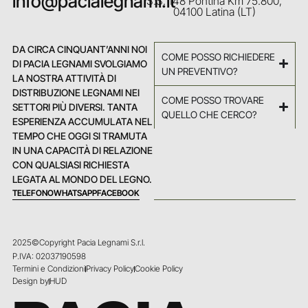
info@pacialegnami.it
S.S. 148 Pontina Km 75.800,
04100 Latina (LT)
DA CIRCA CINQUANT’ANNI NOI
COME POSSO RICHIEDERE
DI PACIA LEGNAMI SVOLGIAMO
UN PREVENTIVO?
LA NOSTRA ATTIVITÀ DI
DISTRIBUZIONE LEGNAMI NEI
COME POSSO TROVARE
SETTORI PIÙ DIVERSI. TANTA
QUELLO CHE CERCO?
ESPERIENZA ACCUMULATA NEL
TEMPO CHE OGGI SI TRAMUTA
IN UNA CAPACITÀ DI RELAZIONE
CON QUALSIASI RICHIESTA
LEGATA AL MONDO DEL LEGNO.
TELEFONO
WHATSAPP
FACEBOOK
2025©Copyright Pacia Legnami S.r.l.
P.IVA: 02037190598
Termini e Condizioni
Privacy Policy
Cookie Policy
Design by
HUD