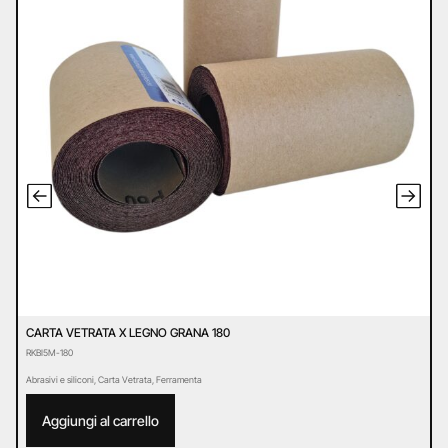
CARTA VETRATA X LEGNO GRANA 180
D
RKBI5M-180
D
Abrasivi e siliconi
,
Carta Vetrata
,
Ferramenta
Ab
Aggiungi al carrello