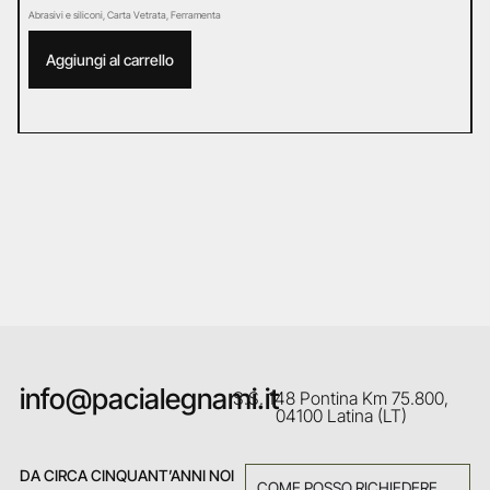
Abrasivi e siliconi
,
Carta Vetrata
,
Ferramenta
Ab
Aggiungi al carrello
info@pacialegnami.it
S.S. 148 Pontina Km 75.800,
04100 Latina (LT)
DA CIRCA CINQUANT’ANNI NOI
COME POSSO RICHIEDERE