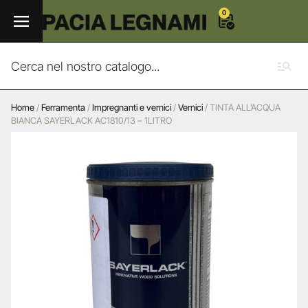
0
Home
/
Ferramenta
/
Impregnanti e vernici
/
Vernici
/ TINTA ALL’ACQUA
BIANCA SAYERLACK AC1810/13 – 1LITRO