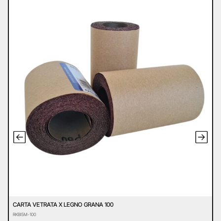
CARTA VETRATA X LEGNO GRANA 100
C
RKBI5M-100
R