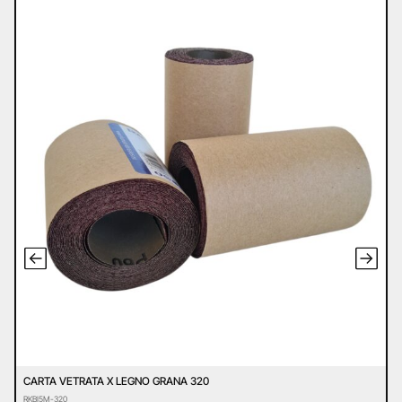
CARTA VETRATA X LEGNO GRANA 320
D
RKBI5M-320
D