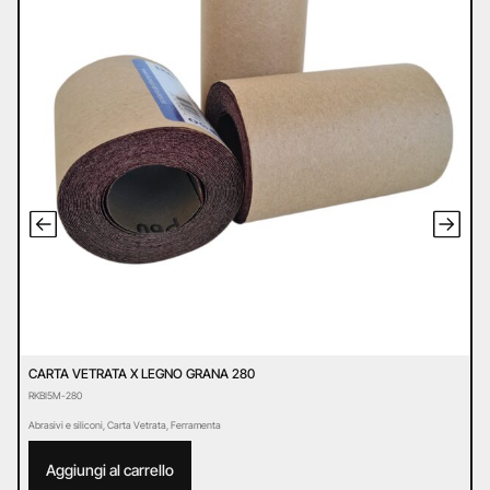
CARTA VETRATA X LEGNO GRANA 280
C
RKBI5M-280
R
Abrasivi e siliconi
,
Carta Vetrata
,
Ferramenta
Ab
Aggiungi al carrello