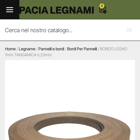
0
Home
/
Legname
/
Pannelli e bordi
/
Bordi Per Pannelli
/ BORDO LEGNO
1mm TANGANICA h.23mm