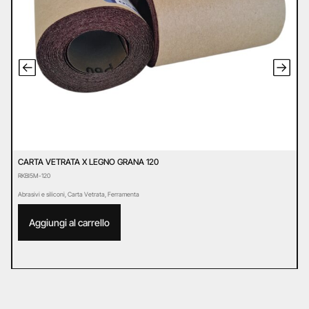
CARTA VETRATA X LEGNO GRANA 120
C
RKBI5M-120
R
Abrasivi e siliconi
,
Carta Vetrata
,
Ferramenta
Ab
Aggiungi al carrello