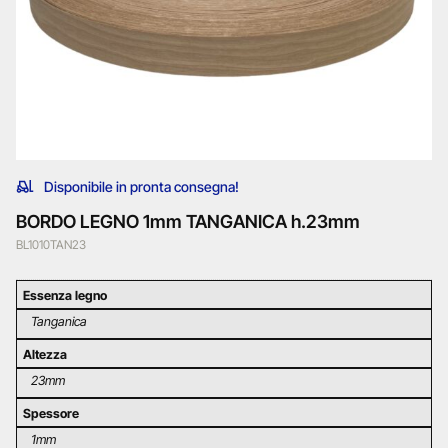
Disponibile in pronta consegna!
BORDO LEGNO 1mm TANGANICA h.23mm
BL1010TAN23
Essenza legno
Tanganica
Altezza
23mm
Spessore
1mm