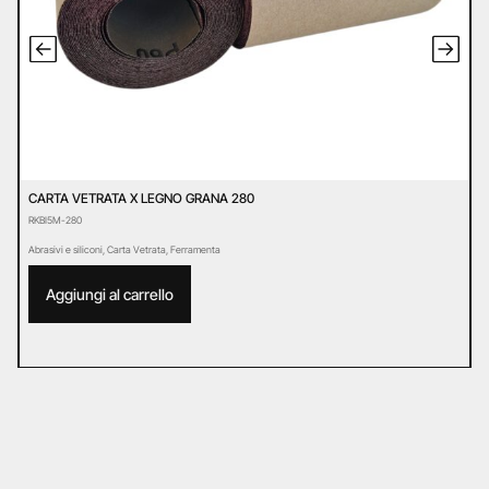
CARTA VETRATA X LEGNO GRANA 280
C
RKBI5M-280
R
Abrasivi e siliconi
,
Carta Vetrata
,
Ferramenta
Ab
Aggiungi al carrello