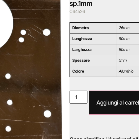
sp.1mm
C64526
Diametro
26mm
Lunghezza
90mm
Larghezza
90mm
Spessore
1mm
Colore
Alluminio
Aggiungi al carrel