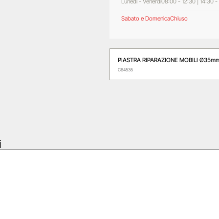
Lunedì - Venerdì
08:00 - 12:30 | 14:30 -
Sabato e Domenica
Chiuso
PIASTRA RIPARAZIONE MOBILI Ø35m
C64535
i