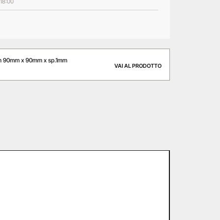
 18:00
m 90mm x 90mm x sp.1mm
VAI AL PRODOTTO