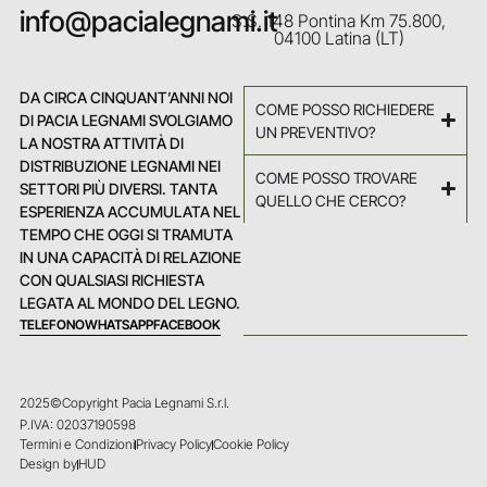
info@pacialegnami.it
S.S. 148 Pontina Km 75.800,
04100 Latina (LT)
DA CIRCA CINQUANT’ANNI NOI
COME POSSO RICHIEDERE
DI PACIA LEGNAMI SVOLGIAMO
UN PREVENTIVO?
LA NOSTRA ATTIVITÀ DI
DISTRIBUZIONE LEGNAMI NEI
COME POSSO TROVARE
SETTORI PIÙ DIVERSI. TANTA
QUELLO CHE CERCO?
ESPERIENZA ACCUMULATA NEL
TEMPO CHE OGGI SI TRAMUTA
IN UNA CAPACITÀ DI RELAZIONE
CON QUALSIASI RICHIESTA
LEGATA AL MONDO DEL LEGNO.
TELEFONO
WHATSAPP
FACEBOOK
2025©Copyright Pacia Legnami S.r.l.
P.IVA: 02037190598
Termini e Condizioni
Privacy Policy
Cookie Policy
Design by
HUD