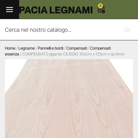
0
Home
/
Legname
/
Pannelli e bordi
/
Compensati
/
Compensati
essenza
/ COMPENSATO gigante CILIEGIO 302cm x 125cm x sp.4mm