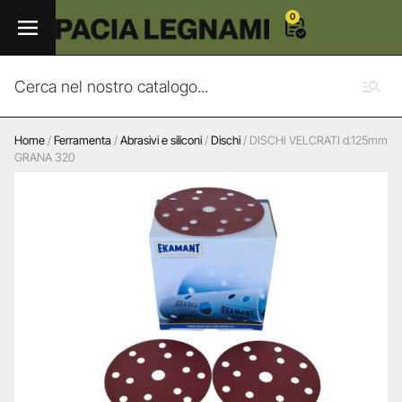
0
Home
/
Ferramenta
/
Abrasivi e siliconi
/
Dischi
/ DISCHI VELCRATI d.125mm
GRANA 320