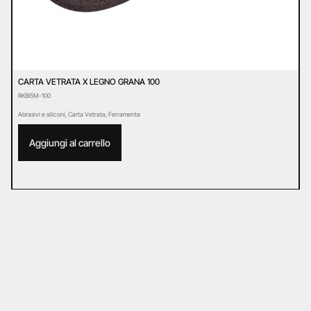
CARTA VETRATA X LEGNO GRANA 100
C
RKBI5M-100
R
Abrasivi e siliconi
,
Carta Vetrata
,
Ferramenta
Ab
Aggiungi al carrello