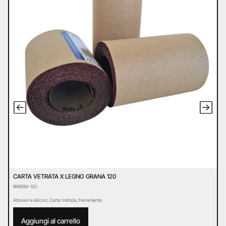
CARTA VETRATA X LEGNO GRANA 120
C
RKBI5M-120
R
Abrasivi e siliconi
,
Carta Vetrata
,
Ferramenta
Ab
Aggiungi al carrello