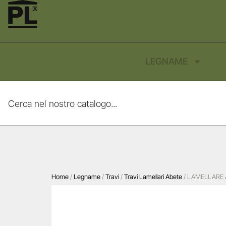
LEGNAME
Home
/
Legname
/
Travi
/
Travi Lamellari Abete
/ LAMELLARE 