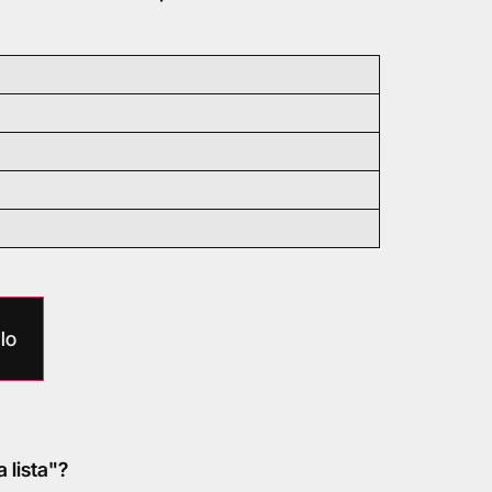
lo
a lista"?