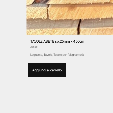
TAVOLE ABETE sp.25mm x 450cm
A0003
Legname
,
Tavole
,
Tavole per falegnameria
Aggiungi al carrello