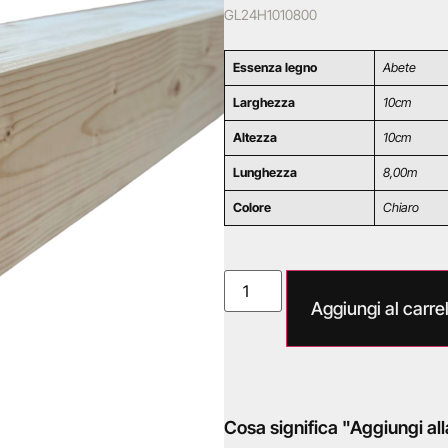
GL24H1010800
Essenza legno
Abete
Larghezza
10cm
Altezza
10cm
Lunghezza
8,00m
Colore
Chiaro
Aggiungi al carrel
Cosa significa "Aggiungi all