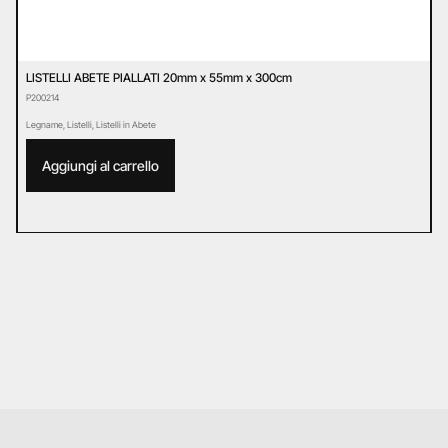
LISTELLI ABETE PIALLATI 20mm x 55mm x 300cm
L
P200214
P
Legname
,
Listelli
,
Listelli in Abete
L
Aggiungi al carrello