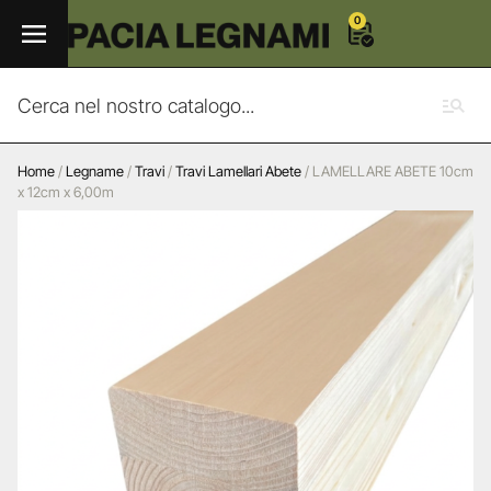
0
Home
/
Legname
/
Travi
/
Travi Lamellari Abete
/ LAMELLARE ABETE 10cm
x 12cm x 6,00m