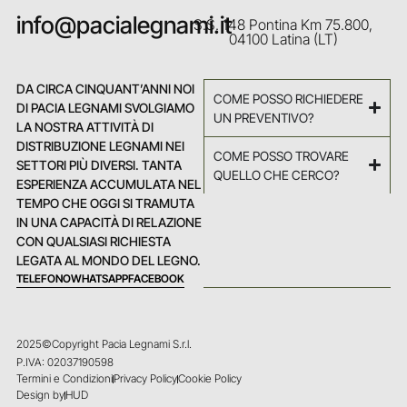
info@pacialegnami.it
S.S. 148 Pontina Km 75.800,
04100 Latina (LT)
DA CIRCA CINQUANT’ANNI NOI
COME POSSO RICHIEDERE
DI PACIA LEGNAMI SVOLGIAMO
UN PREVENTIVO?
LA NOSTRA ATTIVITÀ DI
DISTRIBUZIONE LEGNAMI NEI
COME POSSO TROVARE
SETTORI PIÙ DIVERSI. TANTA
QUELLO CHE CERCO?
ESPERIENZA ACCUMULATA NEL
TEMPO CHE OGGI SI TRAMUTA
IN UNA CAPACITÀ DI RELAZIONE
CON QUALSIASI RICHIESTA
LEGATA AL MONDO DEL LEGNO.
TELEFONO
WHATSAPP
FACEBOOK
2025©Copyright Pacia Legnami S.r.l.
P.IVA: 02037190598
Termini e Condizioni
Privacy Policy
Cookie Policy
Design by
HUD