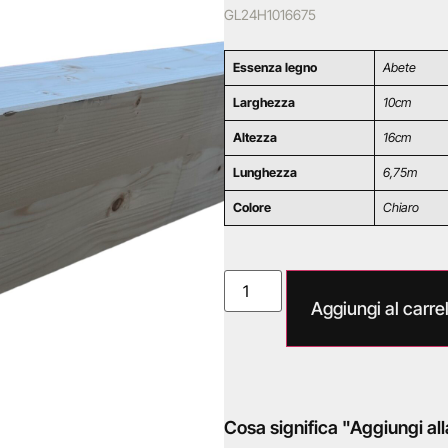
GL24H1016675
Essenza legno
Abete
Larghezza
10cm
Altezza
16cm
Lunghezza
6,75m
Colore
Chiaro
Aggiungi al carrel
Cosa significa "Aggiungi all