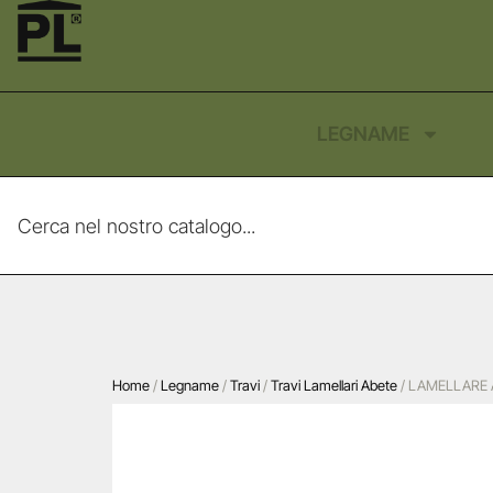
LEGNAME
Home
/
Legname
/
Travi
/
Travi Lamellari Abete
/ LAMELLARE A