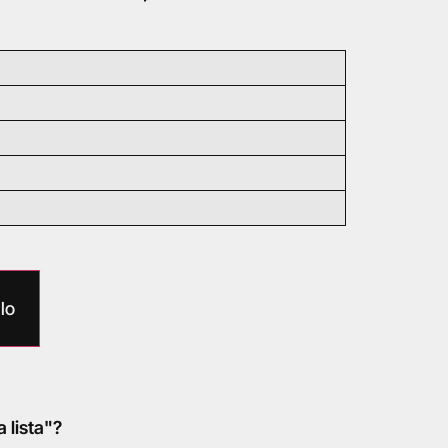
lo
a lista"?