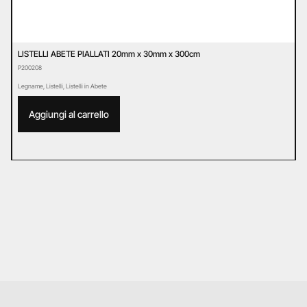
LISTELLI ABETE PIALLATI 20mm x 30mm x 300cm
L
P200208
P
Legname
,
Listelli
,
Listelli in Abete
L
Aggiungi al carrello