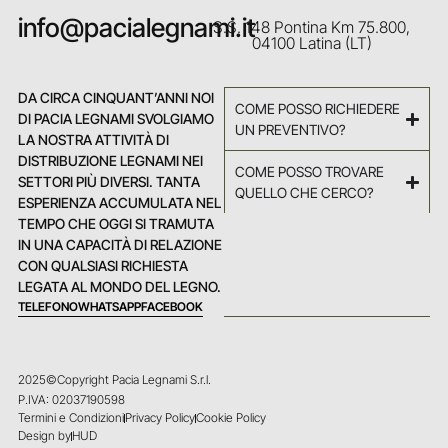
info@pacialegnami.it
S.S. 148 Pontina Km 75.800,
04100 Latina (LT)
DA CIRCA CINQUANT’ANNI NOI
COME POSSO RICHIEDERE
DI PACIA LEGNAMI SVOLGIAMO
UN PREVENTIVO?
LA NOSTRA ATTIVITÀ DI
DISTRIBUZIONE LEGNAMI NEI
COME POSSO TROVARE
SETTORI PIÙ DIVERSI. TANTA
QUELLO CHE CERCO?
ESPERIENZA ACCUMULATA NEL
TEMPO CHE OGGI SI TRAMUTA
IN UNA CAPACITÀ DI RELAZIONE
CON QUALSIASI RICHIESTA
LEGATA AL MONDO DEL LEGNO.
TELEFONO
WHATSAPP
FACEBOOK
2025©Copyright Pacia Legnami S.r.l.
P.IVA: 02037190598
Termini e Condizioni
Privacy Policy
Cookie Policy
Design by
HUD