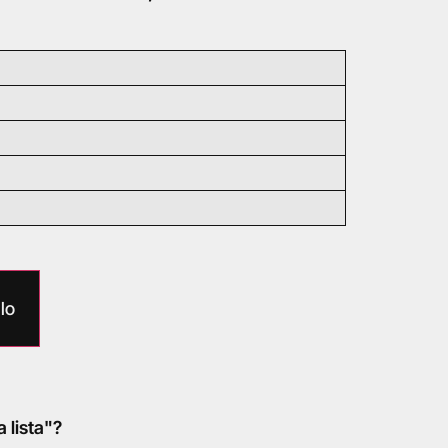
lo
a lista"?