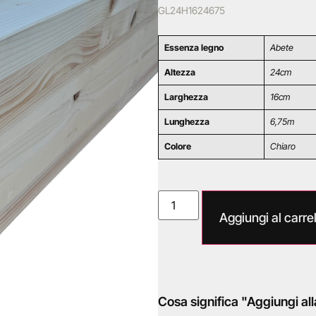
GL24H1624675
Essenza legno
Abete
Altezza
24cm
Larghezza
16cm
Lunghezza
6,75m
Colore
Chiaro
Aggiungi al carrel
Cosa significa "Aggiungi all