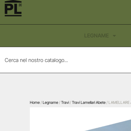
LEGNAME
Home
/
Legname
/
Travi
/
Travi Lamellari Abete
/ LAMELLARE 