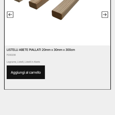
LISTELLI ABETE PIALLATI 20mm x 30mm x 300cm
C
P200208
S
Legname
,
Listelli
,
Listelli in Abete
Ca
Aggiungi al carrello