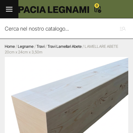
0
Home
/
Legname
/
Travi
/
Travi Lamellari Abete
/ LAMELLARE ABETE
20cm x 24cm x 3,50m