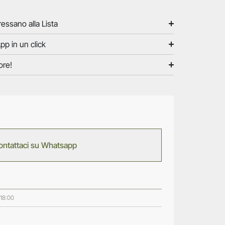
ressano alla Lista
pp in un click
ore!
ontattaci su Whatsapp
 18:00