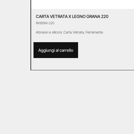
CARTA VETRATA X LEGNO GRANA 220
RKBI5M-220
Abrasivi e siliconi
,
Carta Vetrata
,
Ferramenta
Aggiungi al carrello