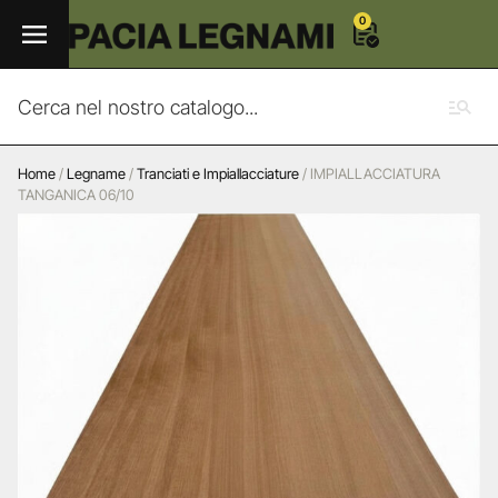
0
Home
/
Legname
/
Tranciati e Impiallacciature
/ IMPIALLACCIATURA
TANGANICA 06/10