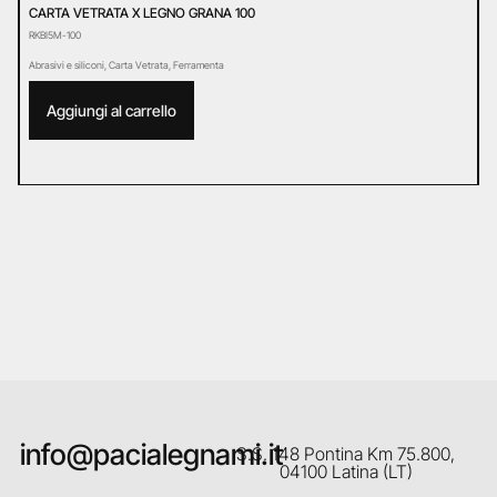
CARTA VETRATA X LEGNO GRANA 100
C
RKBI5M-100
R
Abrasivi e siliconi
,
Carta Vetrata
,
Ferramenta
Ab
Aggiungi al carrello
info@pacialegnami.it
S.S. 148 Pontina Km 75.800,
04100 Latina (LT)