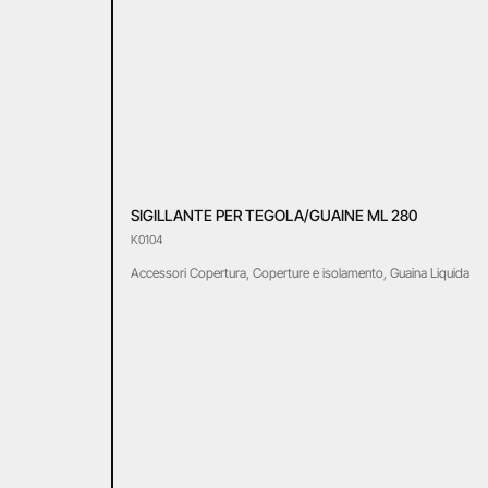
SIGILLANTE PER TEGOLA/GUAINE ML 280
K0104
Accessori Copertura
,
Coperture e isolamento
,
Guaina Liquida