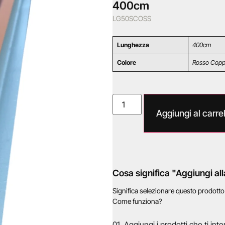
400cm
LG50SCOSS
Lunghezza
400cm
Colore
Rosso Cop
Aggiungi al carrel
Cosa significa "Aggiungi all
Significa selezionare questo prodott
Come funziona?
01. Aggiungi i prodotti che ti inte