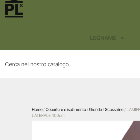
LEGNAME
Home
/
Coperture e isolamento
/
Gronde
/
Scossaline
/ LAMIE
LATERALE 400cm