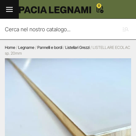
0
Home
/
Legname
/
Pannelli e bordi
/
Listellari Grezzi
/ LISTELLARE ECOLAC
sp. 20mm