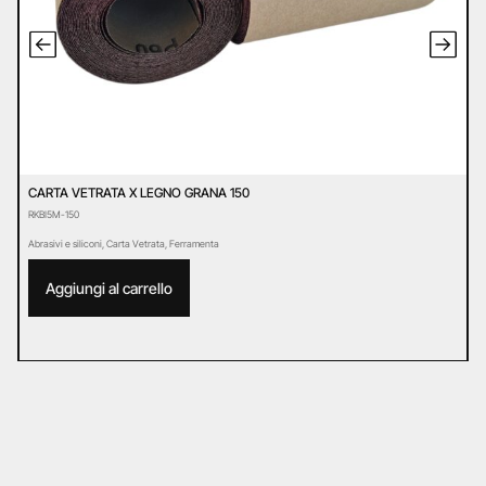
CARTA VETRATA X LEGNO GRANA 150
C
RKBI5M-150
R
Abrasivi e siliconi
,
Carta Vetrata
,
Ferramenta
Ab
Aggiungi al carrello