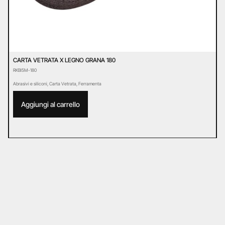
CARTA VETRATA X LEGNO GRANA 180
C
RKBI5M-180
R
Abrasivi e siliconi
,
Carta Vetrata
,
Ferramenta
Ab
Aggiungi al carrello