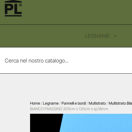
LEGNAME
Home
/
Legname
/
Pannelli e bordi
/
Multistrato
/
Multistrato Bi
BIANCO FRASSINO 305cm x 130cm x sp.18mm