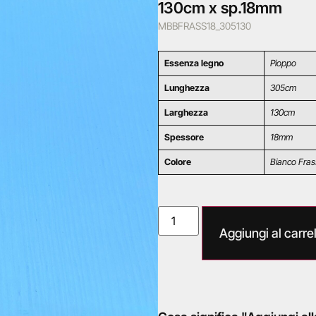
130cm x sp.18mm
MBBFRASS18_305130
Essenza legno
Pioppo
Lunghezza
305cm
Larghezza
130cm
Spessore
18mm
Colore
Bianco Fras
Aggiungi al carrel