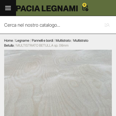
0
Home
/
Legname
/
Pannelli e bordi
/
Multistrato
/
Multistrato
Betulla
/ MULTISTRATO BETULLA sp. 06mm