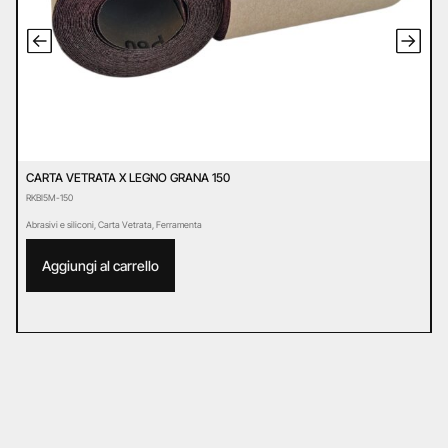
CARTA VETRATA X LEGNO GRANA 150
C
RKBI5M-150
R
Abrasivi e siliconi
,
Carta Vetrata
,
Ferramenta
Ab
Aggiungi al carrello