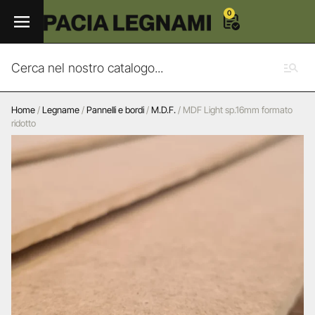
0
Home
/
Legname
/
Pannelli e bordi
/
M.D.F.
/ MDF Light sp.16mm formato
ridotto