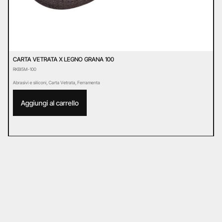
CARTA VETRATA X LEGNO GRANA 100
P
RKBI5M-100
E
Abrasivi e siliconi
,
Carta Vetrata
,
Ferramenta
Ab
Aggiungi al carrello