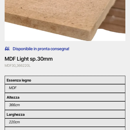
Disponibile in pronta consegna!
MDF Light sp.30mm
MDF30_366220L
Essenza legno
MDF
Altezza
366cm
Larghezza
220cm