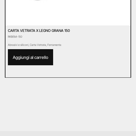
CARTA VETRATA X LEGNO GRANA 150
C
RKBI5M-150
R
Abrasivi e siliconi
,
Carta Vetrata
,
Ferramenta
Ab
Aggiungi al carrello