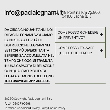
info@pacialegnami.it
S.S. 148 Pontina Km 75.800,
04100 Latina (LT)
DA CIRCA CINQUANT’ANNI NOI
COME POSSO RICHIEDERE
DI PACIA LEGNAMI SVOLGIAMO
UN PREVENTIVO?
LA NOSTRA ATTIVITÀ DI
DISTRIBUZIONE LEGNAMI NEI
COME POSSO TROVARE
SETTORI PIÙ DIVERSI. TANTA
QUELLO CHE CERCO?
ESPERIENZA ACCUMULATA NEL
TEMPO CHE OGGI SI TRAMUTA
IN UNA CAPACITÀ DI RELAZIONE
CON QUALSIASI RICHIESTA
LEGATA AL MONDO DEL LEGNO.
TELEFONO
WHATSAPP
FACEBOOK
2025©Copyright Pacia Legnami S.r.l.
P.IVA: 02037190598
Termini e Condizioni
Privacy Policy
Cookie Policy