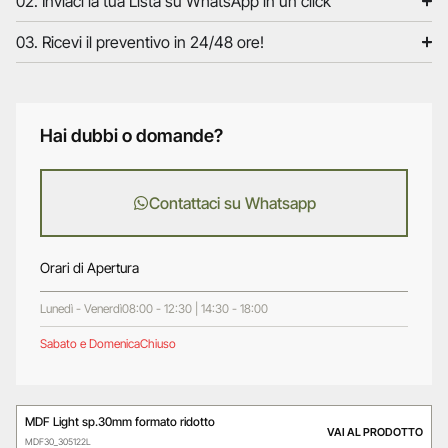
02. Inviaci la tua Lista su WhatsApp in un click
03. Ricevi il preventivo in 24/48 ore!
Hai dubbi o domande?
Contattaci su Whatsapp
Orari di Apertura
Lunedì - Venerdì
08:00 - 12:30 | 14:30 - 18:00
Sabato e Domenica
Chiuso
MDF Light sp.30mm formato ridotto
VAI AL PRODOTTO
MDF30_305122L