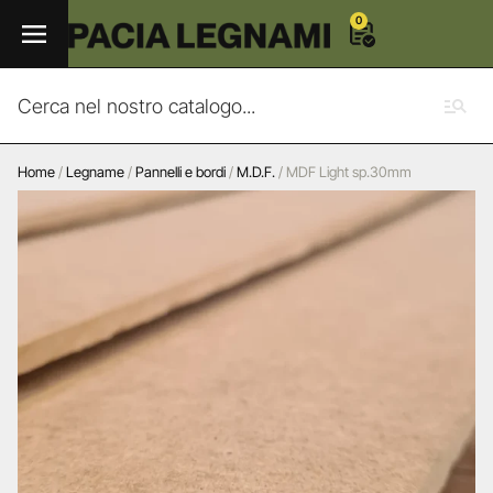
0
Home
/
Legname
/
Pannelli e bordi
/
M.D.F.
/ MDF Light sp.30mm