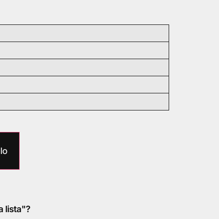
lo
a lista"?