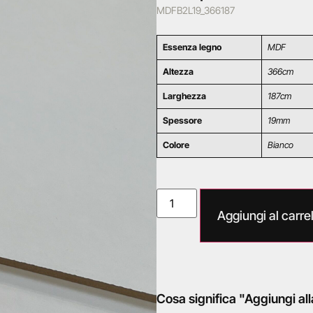
MDFB2L19_366187
Essenza legno
MDF
Altezza
366cm
Larghezza
187cm
Spessore
19mm
Colore
Bianco
Aggiungi al carrel
Cosa significa "Aggiungi all