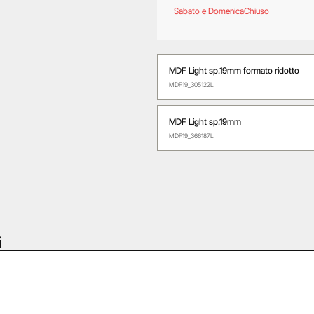
Sabato e Domenica
Chiuso
MDF Light sp.19mm formato ridotto
MDF19_305122L
MDF Light sp.19mm
MDF19_366187L
i