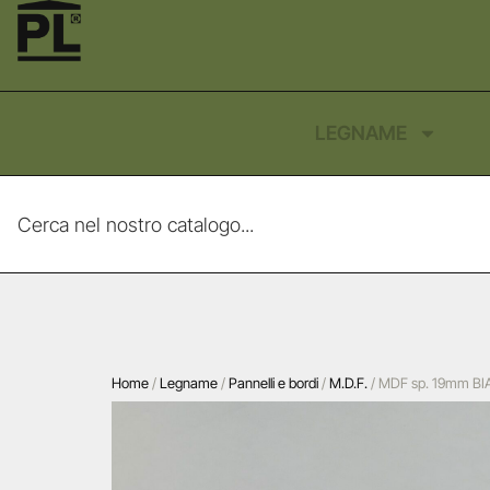
LEGNAME
Home
/
Legname
/
Pannelli e bordi
/
M.D.F.
/ MDF sp. 19mm BI