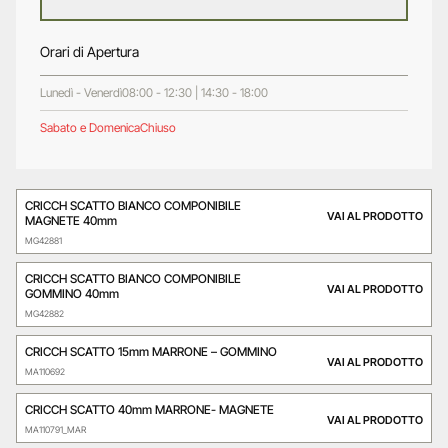
Orari di Apertura
Lunedì - Venerdì
08:00 - 12:30 | 14:30 - 18:00
Sabato e Domenica
Chiuso
CRICCH SCATTO BIANCO COMPONIBILE
VAI AL PRODOTTO
MAGNETE 40mm
MG42881
CRICCH SCATTO BIANCO COMPONIBILE
VAI AL PRODOTTO
GOMMINO 40mm
MG42882
CRICCH SCATTO 15mm MARRONE – GOMMINO
VAI AL PRODOTTO
MA110692
CRICCH SCATTO 40mm MARRONE- MAGNETE
VAI AL PRODOTTO
MA110791_MAR