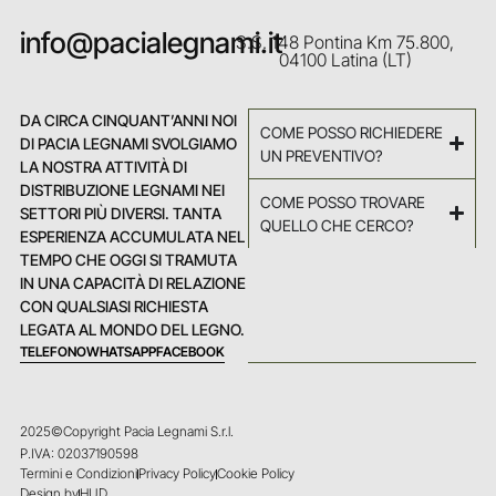
info@pacialegnami.it
S.S. 148 Pontina Km 75.800,
04100 Latina (LT)
DA CIRCA CINQUANT’ANNI NOI
COME POSSO RICHIEDERE
DI PACIA LEGNAMI SVOLGIAMO
UN PREVENTIVO?
LA NOSTRA ATTIVITÀ DI
DISTRIBUZIONE LEGNAMI NEI
COME POSSO TROVARE
SETTORI PIÙ DIVERSI. TANTA
QUELLO CHE CERCO?
ESPERIENZA ACCUMULATA NEL
TEMPO CHE OGGI SI TRAMUTA
IN UNA CAPACITÀ DI RELAZIONE
CON QUALSIASI RICHIESTA
LEGATA AL MONDO DEL LEGNO.
TELEFONO
WHATSAPP
FACEBOOK
2025©Copyright Pacia Legnami S.r.l.
P.IVA: 02037190598
Termini e Condizioni
Privacy Policy
Cookie Policy
Design by
HUD