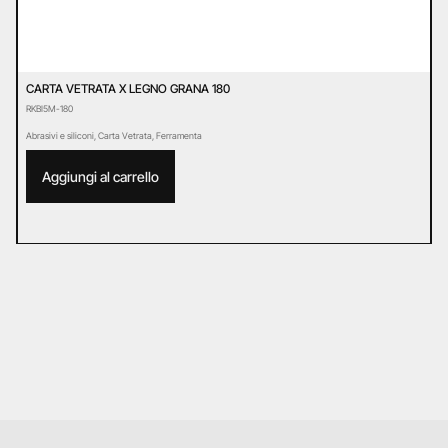
CARTA VETRATA X LEGNO GRANA 180
C
RKBI5M-180
R
Abrasivi e siliconi
,
Carta Vetrata
,
Ferramenta
Ab
Aggiungi al carrello