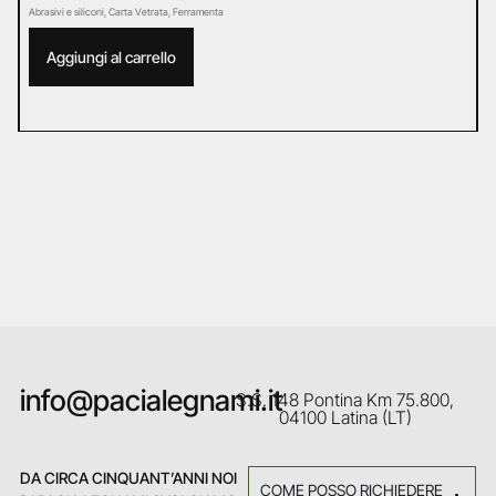
Abrasivi e siliconi
,
Carta Vetrata
,
Ferramenta
Ab
Aggiungi al carrello
info@pacialegnami.it
S.S. 148 Pontina Km 75.800,
04100 Latina (LT)
DA CIRCA CINQUANT’ANNI NOI
COME POSSO RICHIEDERE