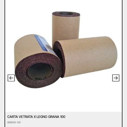
CARTA VETRATA X LEGNO GRANA 100
C
RKBI5M-100
R