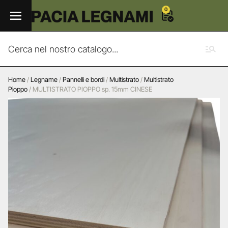
0
Home
/
Legname
/
Pannelli e bordi
/
Multistrato
/
Multistrato
Pioppo
/ MULTISTRATO PIOPPO sp. 15mm CINESE