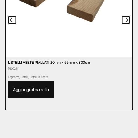
LISTELLI ABETE PIALLATI 20mm x 55mm x 300cm
L
P200214
P
Legname
,
Listelli
,
Listelli in Abete
L
Aggiungi al carrello