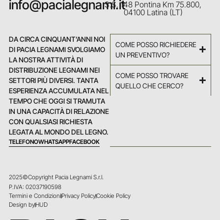
info@pacialegnami.it
S.S. 148 Pontina Km 75.800,
04100 Latina (LT)
DA CIRCA CINQUANT’ANNI NOI
COME POSSO RICHIEDERE
DI PACIA LEGNAMI SVOLGIAMO
UN PREVENTIVO?
LA NOSTRA ATTIVITÀ DI
DISTRIBUZIONE LEGNAMI NEI
COME POSSO TROVARE
SETTORI PIÙ DIVERSI. TANTA
QUELLO CHE CERCO?
ESPERIENZA ACCUMULATA NEL
TEMPO CHE OGGI SI TRAMUTA
IN UNA CAPACITÀ DI RELAZIONE
CON QUALSIASI RICHIESTA
LEGATA AL MONDO DEL LEGNO.
TELEFONO
WHATSAPP
FACEBOOK
2025©Copyright Pacia Legnami S.r.l.
P.IVA: 02037190598
Termini e Condizioni
Privacy Policy
Cookie Policy
Design by
HUD