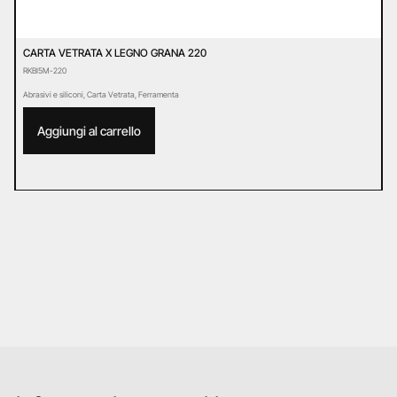
CARTA VETRATA X LEGNO GRANA 220
D
RKBI5M-220
D
Abrasivi e siliconi
,
Carta Vetrata
,
Ferramenta
Ab
Aggiungi al carrello