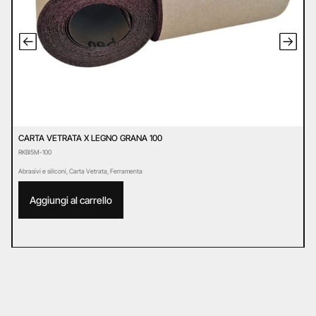
CARTA VETRATA X LEGNO GRANA 100
C
RKBI5M-100
R
Abrasivi e siliconi
,
Carta Vetrata
,
Ferramenta
Ab
Aggiungi al carrello