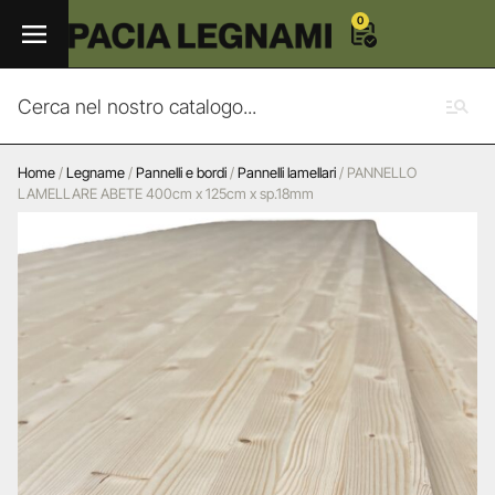
0
Home
/
Legname
/
Pannelli e bordi
/
Pannelli lamellari
/ PANNELLO
LAMELLARE ABETE 400cm x 125cm x sp.18mm