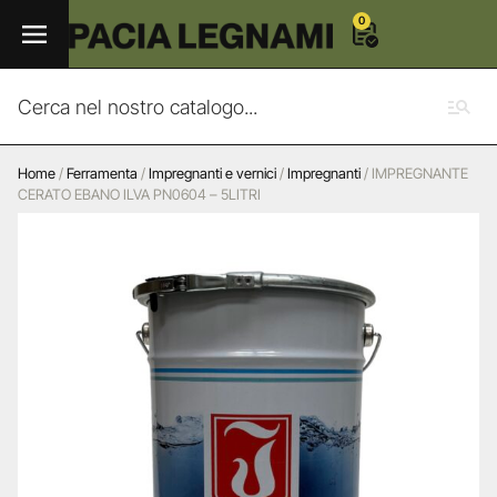
0
Home
/
Ferramenta
/
Impregnanti e vernici
/
Impregnanti
/ IMPREGNANTE
CERATO EBANO ILVA PN0604 – 5LITRI