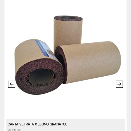
CARTA VETRATA X LEGNO GRANA 100
C
RKBI5M-100
R