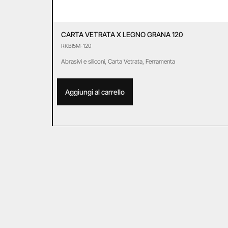
CARTA VETRATA X LEGNO GRANA 120
RKBI5M-120
Abrasivi e siliconi
,
Carta Vetrata
,
Ferramenta
Aggiungi al carrello