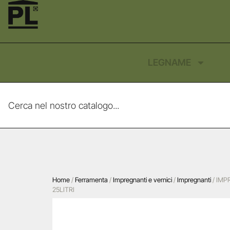
LEGNAME
Home
/
Ferramenta
/
Impregnanti e vernici
/
Impregnanti
/ IMP
25LITRI