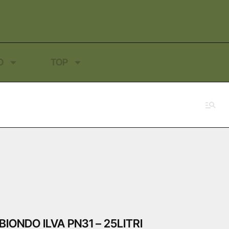
O
TOP
ONDO ILVA PN31 – 25LITRI