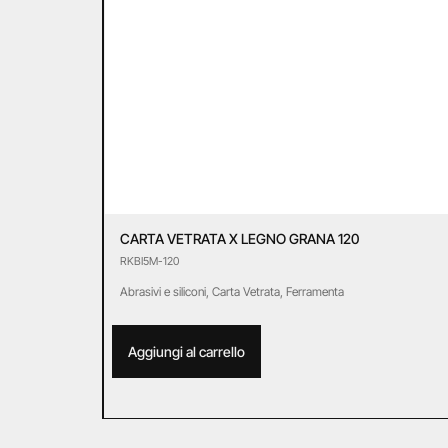
CARTA VETRATA X LEGNO GRANA 120
RKBI5M-120
Abrasivi e siliconi
,
Carta Vetrata
,
Ferramenta
Aggiungi al carrello