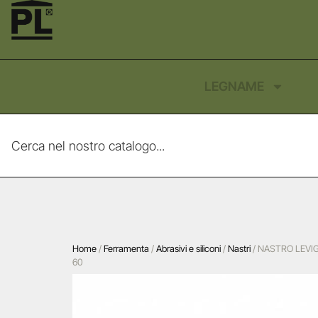
LEGNAME
Home
/
Ferramenta
/
Abrasivi e siliconi
/
Nastri
/ NASTRO LEVI
60