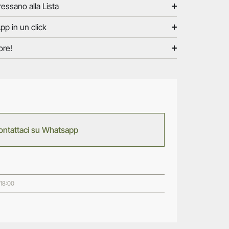
ressano alla Lista
pp in un click
ore!
ontattaci su Whatsapp
 18:00