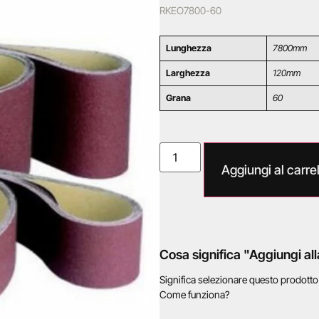
RKEO7800-60
Lunghezza
7800mm
Larghezza
120mm
Grana
60
Aggiungi al carrel
Cosa significa "Aggiungi all
Significa selezionare questo prodott
Come funziona?