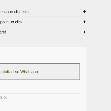
ressano alla Lista
pp in un click
ore!
ontattaci su Whatsapp
 18:00