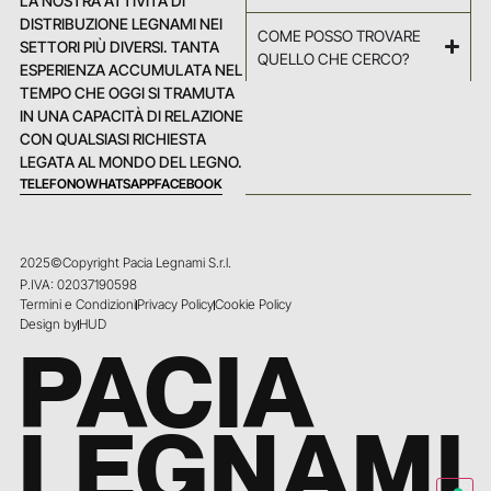
LA NOSTRA ATTIVITÀ DI
DISTRIBUZIONE LEGNAMI NEI
COME POSSO TROVARE
SETTORI PIÙ DIVERSI. TANTA
QUELLO CHE CERCO?
ESPERIENZA ACCUMULATA NEL
TEMPO CHE OGGI SI TRAMUTA
IN UNA CAPACITÀ DI RELAZIONE
CON QUALSIASI RICHIESTA
LEGATA AL MONDO DEL LEGNO.
TELEFONO
WHATSAPP
FACEBOOK
2025©Copyright Pacia Legnami S.r.l.
P.IVA: 02037190598
Termini e Condizioni
Privacy Policy
Cookie Policy
Design by
HUD
PACIA
LEGNAMI