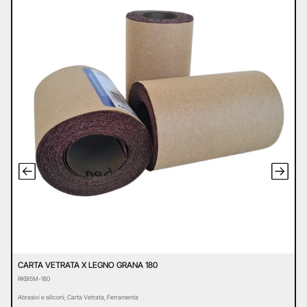
CARTA VETRATA X LEGNO GRANA 180
C
RKBI5M-180
R
Abrasivi e siliconi
,
Carta Vetrata
,
Ferramenta
Ab