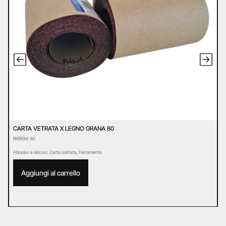
CARTA VETRATA X LEGNO GRANA 80
D
RKBI5M-80
D
Abrasivi e siliconi
,
Carta Vetrata
,
Ferramenta
Ab
Aggiungi al carrello