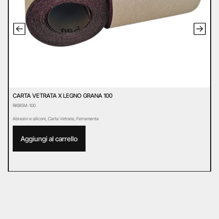
CARTA VETRATA X LEGNO GRANA 100
C
RKBI5M-100
R
Abrasivi e siliconi
,
Carta Vetrata
,
Ferramenta
Ab
Aggiungi al carrello