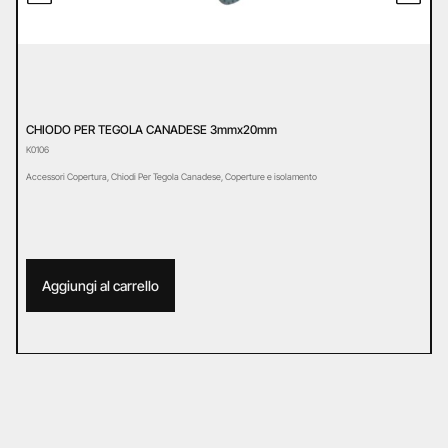
A
A
A
CHIODO PER TEGOLA CANADESE 3mmx20mm
K0106
Accessori Copertura
,
Chiodi Per Tegola Canadese
,
Coperture e isolamento
Aggiungi al carrello