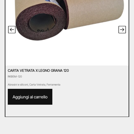
CARTA VETRATA X LEGNO GRANA 120
C
RKBI5M-120
R
Abrasivi e siliconi
,
Carta Vetrata
,
Ferramenta
Ab
Aggiungi al carrello