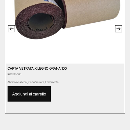
CARTA VETRATA X LEGNO GRANA 100
C
RKBI5M-100
R
Abrasivi e siliconi
,
Carta Vetrata
,
Ferramenta
Ab
Aggiungi al carrello