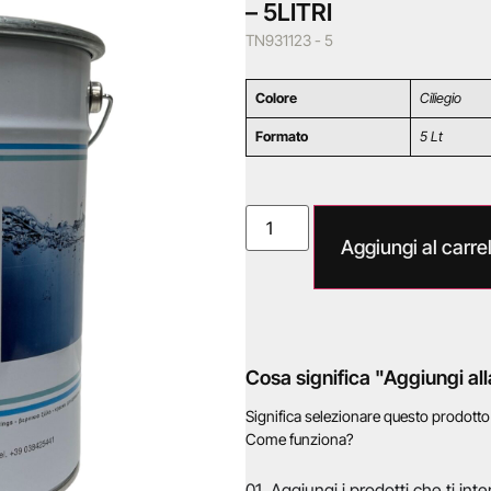
– 5LITRI
TN931123 - 5
Colore
Ciliegio
Formato
5 Lt
Aggiungi al carrel
Cosa significa "Aggiungi all
Significa selezionare questo prodott
Come funziona?
01. Aggiungi i prodotti che ti inte