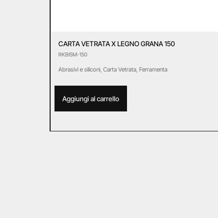
CARTA VETRATA X LEGNO GRANA 150
RKBI5M-150
Abrasivi e siliconi
,
Carta Vetrata
,
Ferramenta
Aggiungi al carrello