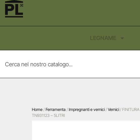
LEGNAME
Home
/
Ferramenta
/
Impregnanti e vernici
/
Vernici
/ FINITURA
TN931123 – 5LITRI