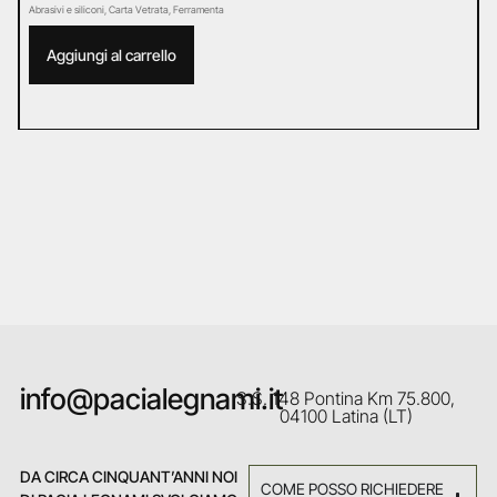
Abrasivi e siliconi
,
Carta Vetrata
,
Ferramenta
Ab
Aggiungi al carrello
info@pacialegnami.it
S.S. 148 Pontina Km 75.800,
04100 Latina (LT)
DA CIRCA CINQUANT’ANNI NOI
COME POSSO RICHIEDERE