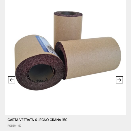
CARTA VETRATA X LEGNO GRANA 150
C
RKBI5M-150
R